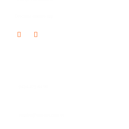
Descarga nuestra app
Contáctanos
0241-8160850
0424-475.84.99
soporte@tera-net.com.ve
empleo@tera-net.com.ve