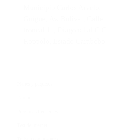
Municipio Carlos Arvelo,
Guigue, Av. Bolívar, Calle
troncal 11, Diagonal al C.C.
Roppolo, Estado Carabobo.
Servicios
Planes y paquetes
Equipos
Preguntas frecuentes
Test de internet
Trabaja con nosotros