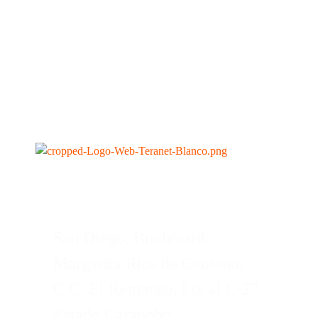
San Diego, Boulevard
Margarita Rios de Centeno,
C.C. El Remanso, Local L-27,
Estado Carabobo
.