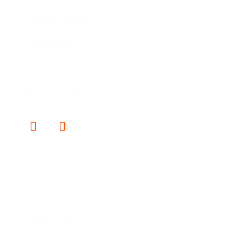
Preguntas frecuentes
Test de internet
Trabaja con nosotros
Descarga nuestra app
Contáctanos
0241-8160850
0424-475.84.99