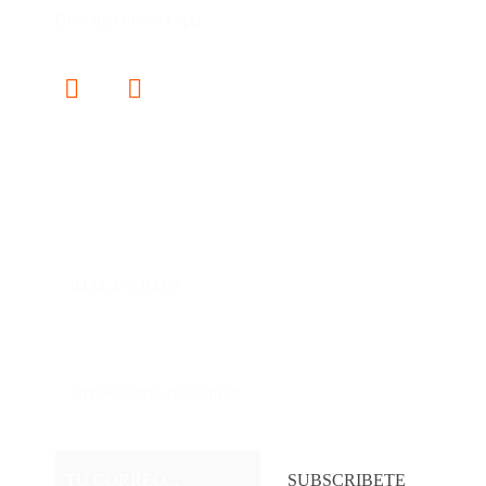
Descarga nuestra app
Contáctanos
0241-8160850
0424-475.84.99
soporte@tera-net.com.ve
empleo@tera-net.com.ve
SUBSCRIBETE