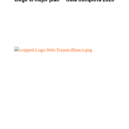
San Diego, Boulevard
Margarita Rios de Centeno,
C.C. El Remanso, Local L-27,
Estado Carabobo
.