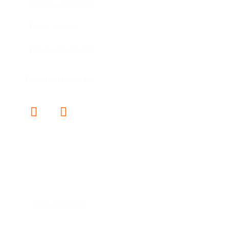
Preguntas frecuentes
Test de internet
Trabaja con nosotros
Descarga nuestra app
Contáctanos
0241-8160850
0424-475.84.99